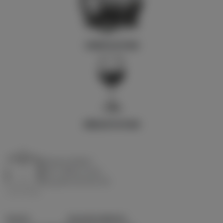
VINIFICATION
DÉGUSTATION
Domaine Matteri
Entre collines et mer
A
ux portes des îles d'or
Ouvert
Domaine Matteri