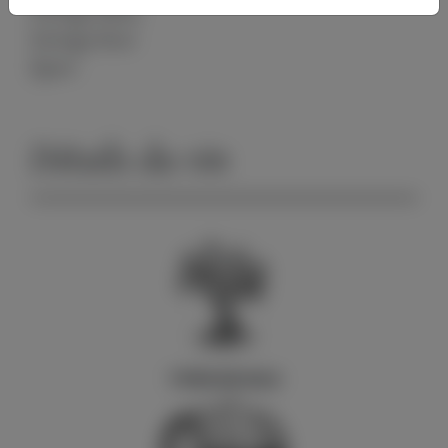
Partage Blanc
Partage Rosé
Épure
Détails du vin
TYPES DE SOLS