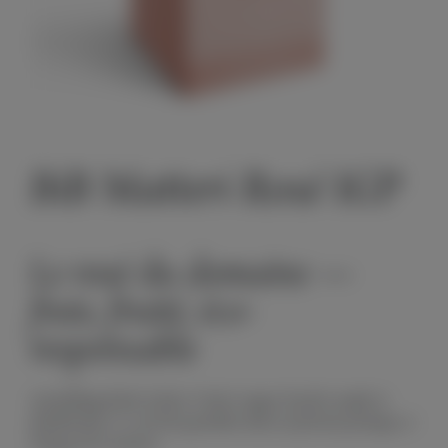
BiB Matteri Rosé IGP
Le rosé du domaine —
frais, fruité, éco-
responsable
Assemblage fruité et frais. Fruits rouges, bouche souple et
désaltérante. Le rosé du quotidien dans un format pratique, à
l'image de la maison.