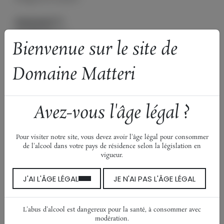
Gamme
BiB
Couleur
Rosé
Bienvenue sur le site de
Cépages
Grenache
Cinsault
Domaine Matteri
Millésime
2025
Avez-vous l'âge légal ?
Découvrez aussi…
Pour visiter notre site, vous devez avoir l'âge légal pour consommer
Queen Victoria
de l'alcool dans votre pays de résidence selon la législation en
vigueur.
Brise de Giens
Sous les pins du Paradis
J'AI L'ÂGE LÉGAL
JE N'AI PAS L'ÂGE LÉGAL
Célestina
Élégance Blanc
L'abus d'alcool est dangereux pour la santé, à consommer avec
Élégance Rosé
modération.