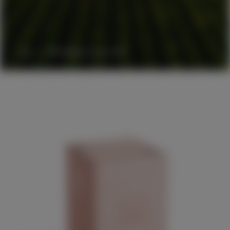
BiB Matteri Rosé IGP