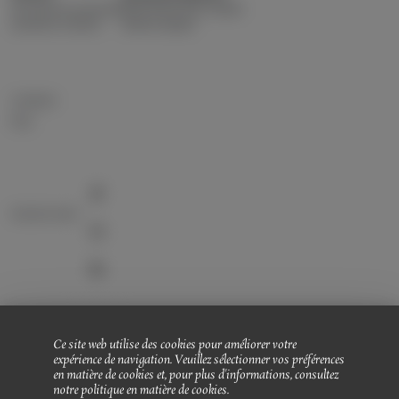
du Lundi au Samedi
3301 Route des Loubes
de 9h00 à 19h00
83400 Hyères
Contact
FAQ
Suivez nous!
L'ABUS D'ALCOOL EST DANGEREUX POUR LA SANTÉ. À
Ce site web utilise des cookies pour améliorer votre
CONSOMMER AVEC MODÉRATION. LA VENTE D'ALCOOL
expérience de navigation. Veuillez sélectionner vos préférences
EST INTERDITE AUX MINEURS.
en matière de cookies et, pour plus d'informations, consultez
notre
politique en matière de cookies
.