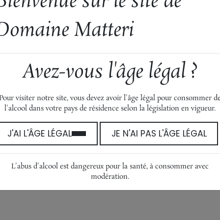
Bienvenue sur le site de
Degré d'alcool
13.5°
Domaine Matteri
Contenance
Bouteille (75cl)
Car
−
+
Avez-vous l'âge légal ?
Ajouter au pa
Quantité
Pour visiter notre site, vous devez avoir l'âge légal pour consommer d
l'alcool dans votre pays de résidence selon la législation en vigueur.
J'AI L'ÂGE LÉGAL
JE N'AI PAS L'ÂGE LÉGAL
L'abus d'alcool est dangereux pour la santé, à consommer avec
modération.