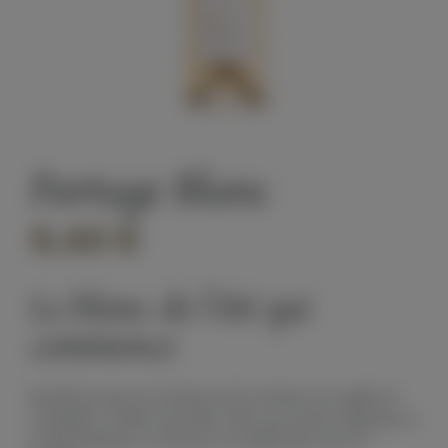
Partage Blanc
9,40 €
Le blanc de l’été qui
commence
Récoltés de nuit sur les limons de la Gérade et les argiles de
Costebelle. Un blanc vif, tendu, salin, aux arômes d’agrumes et
de pêche blanche. La Provence accessible dans toute sa