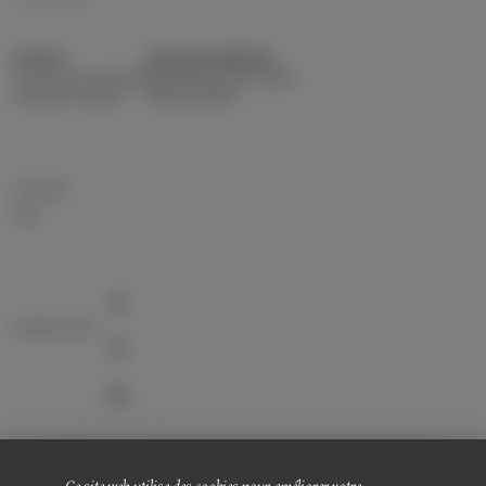
Ouvert
Domaine Matteri
du Lundi au Samedi
3301 Route des Loubes
de 9h00 à 19h00
83400 Hyères
Contact
FAQ
Suivez nous!
L'ABUS D'ALCOOL EST DANGEREUX POUR LA SANTÉ. À