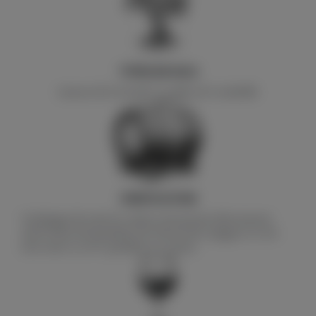
TYPES DE SOLS
Limons de la Gérade et argiles de Costebelle
VINIFICATION
Vendangés de nuit, les raisins sont pressés directement,
suivit d'une fermentation de chacun des cépages en cuve
inox entre 16-20°C pendant 10-12 jours.