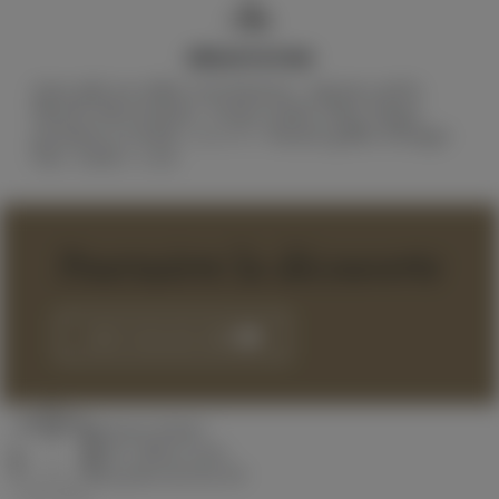
DÉGUSTATION
Jaune pâle aux reflets verts lumineux · Agrumes, pêche
blanche, fleurs fraîches · Droite, tendue, saline, longue
persistance en finale · 10–12 °C · Poissons grillés, fromages
frais · Garde 1–2 ans
Poursuivre la découverte
VOIR TOUS LES VINS
Domaine Matteri
Entre collines et mer
A
ux portes des îles d'or