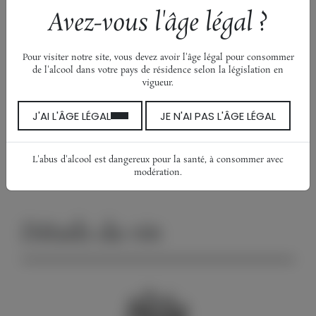
Avez-vous l'âge légal ?
Queen Victoria
Brise de Giens
Pour visiter notre site, vous devez avoir l'âge légal pour consommer
Sous les pins du Paradis
de l'alcool dans votre pays de résidence selon la législation en
vigueur.
Célestina
Élégance Blanc
J'AI L'ÂGE LÉGAL
JE N'AI PAS L'ÂGE LÉGAL
Élégance Rosé
Partage Rosé
L'abus d'alcool est dangereux pour la santé, à consommer avec
Épure
modération.
Détails du vin