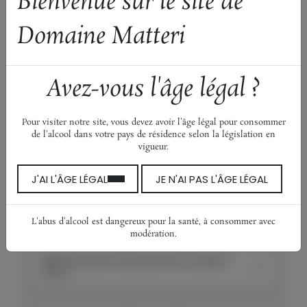
Bienvenue sur le site de
Qu’est-ce qu’un cépage patrimonial ?
Domaine Matteri
Les vins au caveau sont-ils les mêmes
Avez-vous l'âge légal ?
qu'en ligne ?
Pour visiter notre site, vous devez avoir l'âge légal pour consommer
Quelle est la différence entre AOP et
de l'alcool dans votre pays de résidence selon la législation en
IGP ?
vigueur.
J'AI L'ÂGE LÉGAL
JE N'AI PAS L'ÂGE LÉGAL
Paiement & sécurité
L'abus d'alcool est dangereux pour la santé, à consommer avec
modération.
Quels moyens de paiement acceptez-
vous ?