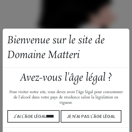
Bienvenue sur le site de
Domaine Matteri
Avez-vous l'âge légal ?
Pour visiter notre site, vous devez avoir l'âge légal pour consommer
de l'alcool dans votre pays de résidence selon la législation en
vigueur.
J'AI L'ÂGE LÉGAL
JE N'AI PAS L'ÂGE LÉGAL