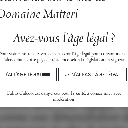
es,
es
Domaine Matteri
er
de
s.
Avez-vous l'âge légal ?
Pour visiter notre site, vous devez avoir l'âge légal pour consommer d
l'alcool dans votre pays de résidence selon la législation en vigueur.
J'AI L'ÂGE LÉGAL
JE N'AI PAS L'ÂGE LÉGAL
L'abus d'alcool est dangereux pour la santé, à consommer avec
modération.
nscrit dans cette logique.
 comme une démonstration d