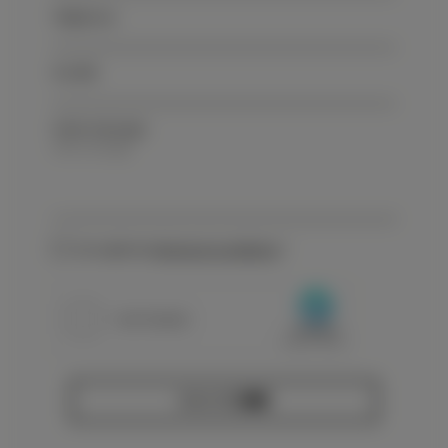
Téléphone
Société
Votre message
Termes et conditions
J'accepte les
termes et conditions
*
ENVOYER