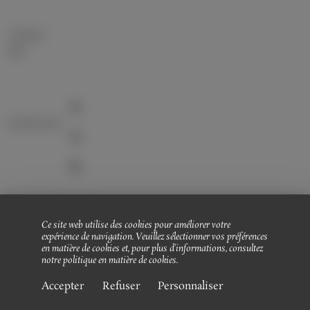
Contact
FAQ
Suivez nous!
L'ABUS D'ALCOOL EST DANGEREUX POUR LA SANTÉ. À
Ce site web utilise des cookies pour améliorer votre
CONSOMMER AVEC MODÉRATION. LA VENTE D'ALCOOL
expérience de navigation. Veuillez sélectionner vos préférences
EST INTERDITE AUX MINEURS.
en matière de cookies et, pour plus d'informations, consultez
notre
politique en matière de cookies
.
Contact
-
Gestion des cookies
-
Politique de confidentialité
-
Mentions
Accepter
Refuser
Personnaliser
légales et CGU
-
Conditions générales de vente (CGV)
© 2026 - Tous droits réservés, Domaine Matteri