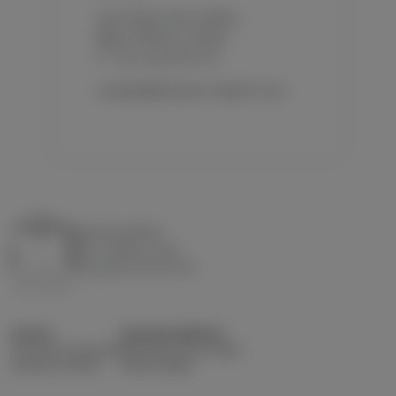
3301 Route des Loubes,
83400 Hyères, France
T.
+33 4 94 38 65 05
contact@domaine-matteri.com
Domaine Matteri
Entre collines et mer
A
ux portes des îles d'or
Ouvert
Domaine Matteri
du Lundi au Samedi
3301 Route des Loubes
de 9h00 à 19h00
83400 Hyères