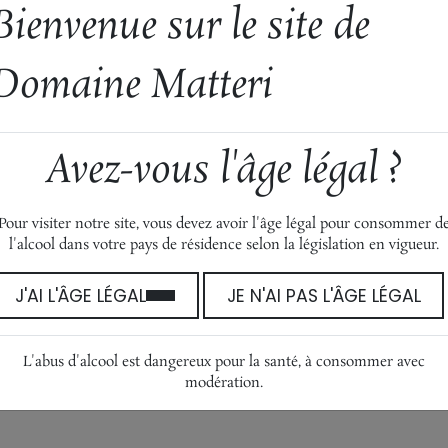
Appellation
AOP Côtes 
Bienvenue sur le site de
Degré d'alcool
13°
Domaine Matteri
Contenance
Bouteille (75cl)
Mag
Carton de 6 (6x75cl)
Avez-vous l'âge légal ?
−
+
Ajouter au pa
Quantité
Pour visiter notre site, vous devez avoir l'âge légal pour consommer d
l'alcool dans votre pays de résidence selon la législation en vigueur.
J'AI L'ÂGE LÉGAL
JE N'AI PAS L'ÂGE LÉGAL
L'abus d'alcool est dangereux pour la santé, à consommer avec
modération.