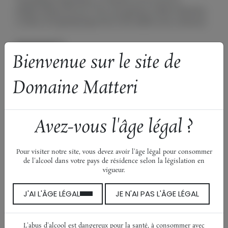
méditerranéens du Var. Frais, vif, agrumes et fleurs blanches.
Le blanc de l'apéritif improvisé et des tablées sans cérémonie.
Gamme
BiB
Bienvenue sur le site de
Couleur
Blanc
Cépages
Ugni Blanc
Domaine Matteri
Clairette
Millésime
2025
Avez-vous l'âge légal ?
Découvrez aussi…
Pour visiter notre site, vous devez avoir l'âge légal pour consommer
de l'alcool dans votre pays de résidence selon la législation en
vigueur.
Queen Victoria
Brise de Giens
J'AI L'ÂGE LÉGAL
JE N'AI PAS L'ÂGE LÉGAL
Sous les pins du Paradis
Célestina
L'abus d'alcool est dangereux pour la santé, à consommer avec