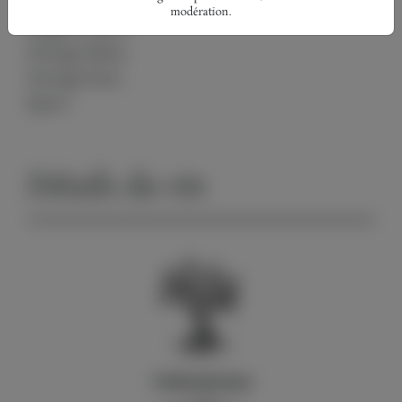
Élégance Blanc
modération.
Élégance Rosé
Partage Blanc
Partage Rosé
Épure
Détails du vin
TYPES DE SOLS