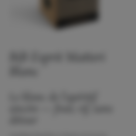
BiB Esprit Matteri
Blanc
Le blanc de l'apéritif
sincère — frais, vif, sans
détour
Assemblage d'Ugni blanc et Clairette sur les terroirs