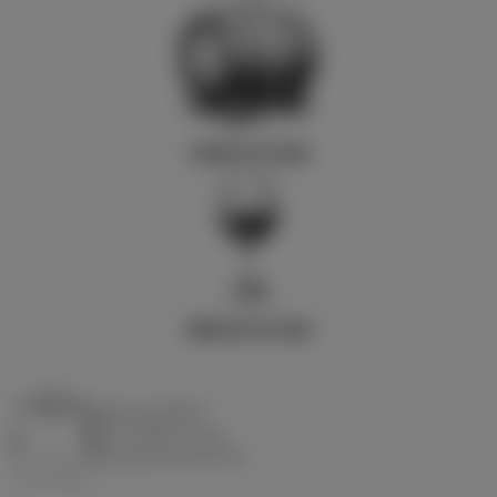
VINIFICATION
DÉGUSTATION
Domaine Matteri
Entre collines et mer
A
ux portes des îles d'or